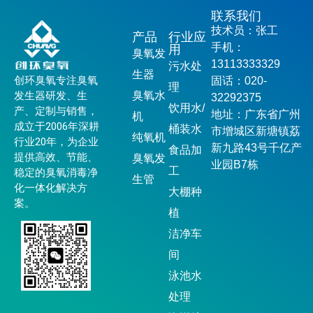
联系我们
技术员：张工
产品
行业应
手机：
用
臭氧发
13113333329
污水处
生器
创环臭氧专注臭氧
固话：020-
理
发生器研发、生
臭氧水
32292375
饮用水/
产、定制与销售，
地址：广东省广州
机
成立于2006年深耕
桶装水
市增城区新塘镇荔
纯氧机
行业20年，为企业
新九路43号千亿产
食品加
提供高效、节能、
臭氧发
业园B7栋
工
稳定的臭氧消毒净
生管
化一体化解决方
大棚种
案。
植
洁净车
间
泳池水
处理