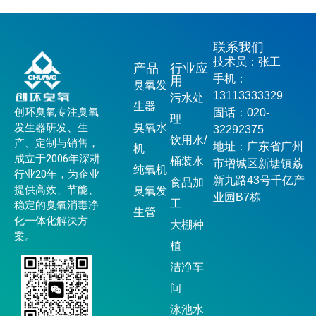
联系我们
技术员：张工
产品
行业应
手机：
用
臭氧发
13113333329
污水处
生器
创环臭氧专注臭氧
固话：020-
理
发生器研发、生
臭氧水
32292375
饮用水/
产、定制与销售，
地址：广东省广州
机
成立于2006年深耕
桶装水
市增城区新塘镇荔
纯氧机
行业20年，为企业
新九路43号千亿产
食品加
提供高效、节能、
臭氧发
业园B7栋
工
稳定的臭氧消毒净
生管
化一体化解决方
大棚种
案。
植
洁净车
间
泳池水