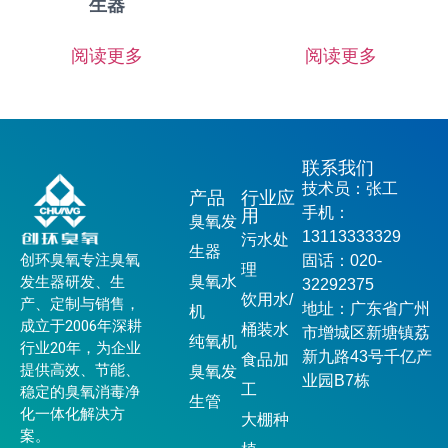
生器
阅读更多
阅读更多
联系我们
技术员：张工
产品
行业应
手机：
用
臭氧发
13113333329
污水处
生器
创环臭氧专注臭氧
固话：020-
理
发生器研发、生
臭氧水
32292375
饮用水/
产、定制与销售，
地址：广东省广州
机
成立于2006年深耕
桶装水
市增城区新塘镇荔
纯氧机
行业20年，为企业
新九路43号千亿产
食品加
提供高效、节能、
臭氧发
业园B7栋
工
稳定的臭氧消毒净
生管
化一体化解决方
大棚种
案。