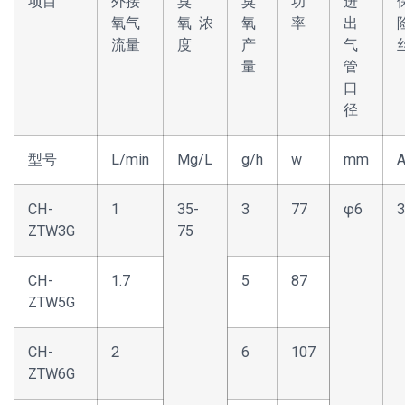
项目
外接
臭
臭
功
进
氧气
氧 浓
氧
率
出
流量
度
产
气
量
管
口
径
型号
L/min
Mg/L
g/h
w
mm
CH-
1
35-
3
77
φ6
3
ZTW3G
75
CH-
1.7
5
87
ZTW5G
CH-
2
6
107
ZTW6G