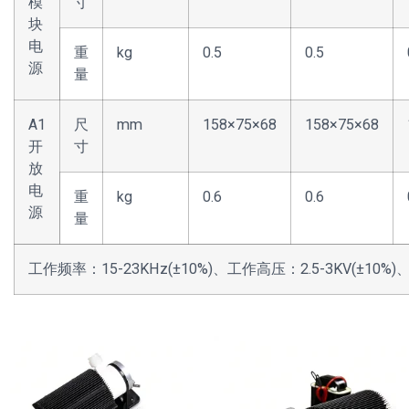
模
寸
块
电
重
kg
0.5
0.5
源
量
A1
尺
mm
158×75×68
158×75×68
开
寸
放
电
重
kg
0.6
0.6
源
量
工作频率：15-23KHz(±10%)、工作高压：2.5-3KV(±10