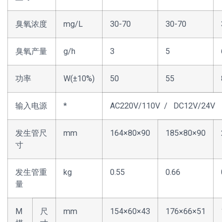
臭氧浓度
mg/L
30-70
30-70
臭氧产量
g/h
3
5
功率
W(±10%)
50
55
输入电源
*
AC220V/110V / DC12V/24V
发生管尺
mm
164×80×90
185×80×90
寸
发生管重
kg
0.55
0.66
量
M
尺
mm
154×60×43
176×66×51