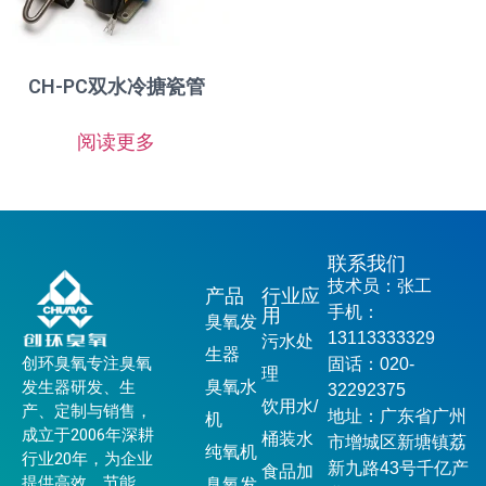
CH-PC双水冷搪瓷管
阅读更多
联系我们
技术员：张工
产品
行业应
手机：
用
臭氧发
13113333329
污水处
生器
创环臭氧专注臭氧
固话：020-
理
发生器研发、生
臭氧水
32292375
饮用水/
产、定制与销售，
地址：广东省广州
机
成立于2006年深耕
桶装水
市增城区新塘镇荔
纯氧机
行业20年，为企业
新九路43号千亿产
食品加
提供高效、节能、
臭氧发