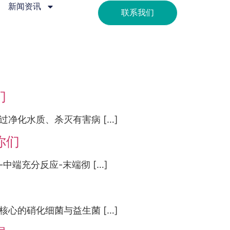
新闻资讯
联系我们
们
净化水质、杀灭有害病 […]
你们
端充分反应-末端彻 […]
心的硝化细菌与益生菌 […]