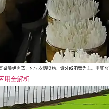
高锰酸钾熏蒸、化学农药喷施、紫外线消毒为主。甲醛熏蒸
应用全解析