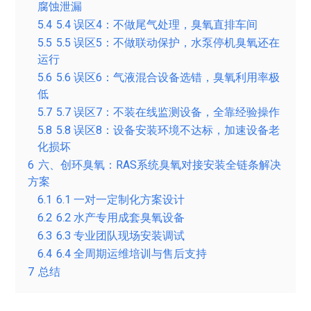
腐蚀泄漏
5.4
5.4 误区4：不做尾气处理，臭氧直排车间
5.5
5.5 误区5：不做联动保护，水泵停机臭氧还在
运行
5.6
5.6 误区6：气液混合设备选错，臭氧利用率极
低
5.7
5.7 误区7：不装在线监测设备，全靠经验操作
5.8
5.8 误区8：设备安装环境不达标，加速设备老
化损坏
6
六、创环臭氧：RAS系统臭氧对接安装全链条解决
方案
6.1
6.1 一对一定制化方案设计
6.2
6.2 水产专用成套臭氧设备
6.3
6.3 专业团队现场安装调试
6.4
6.4 全周期运维培训与售后支持
7
总结