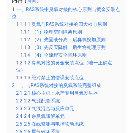
内容
隐藏
1
一、RAS系统中臭氧对接的核心原则与黄金安装点
位
1.1
1.1 臭氧与RAS系统对接的四大核心原则
1.1.1
（1）物理空间隔离原则
1.1.2
（2）先固液分离、后臭氧投加原则
1.1.3
（3）先反应降解、后生物处理原则
1.1.4
（4）全流程安全闭环原则
1.2
1.2 臭氧对接的黄金安装点位（唯一正确点
位）
1.3
1.3 绝对禁止的错误安装点位
2
二、与RAS系统对接的臭氧系统完整组成
2.1
2.1 核心主机：水产专用臭氧发生器
2.2
2.2 气源配套系统
2.3
2.3 气液混合与反应单元
2.4
2.4 余臭氧降解单元
2.5
2.5 在线监测与电控联动系统
2.6
2.6 尾气破坏系统