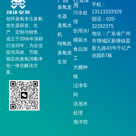
产品
行业应
手机：
用
臭氧发
13113333329
污水处
生器
创环臭氧专注臭氧
固话：020-
理
发生器研发、生
臭氧水
32292375
饮用水/
产、定制与销售，
地址：广东省广州
机
成立于2006年深耕
桶装水
市增城区新塘镇荔
纯氧机
行业20年，为企业
新九路43号千亿产
食品加
提供高效、节能、
臭氧发
业园B7栋
工
稳定的臭氧消毒净
生管
化一体化解决方
大棚种
案。
植
洁净车
间
泳池水
处理
海洋馆