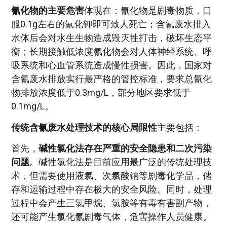
氰化物的主要危害
体现在：氰化物是剧毒物质，口
服0.1g左右的氰化钾即可致人死亡；含氰废水排入
水体后会对水生生物造成毁灭性打击，破坏生态平
衡；长期接触低浓度氰化物会对人体神经系统、呼
吸系统和心血管系统造成慢性损害。因此，国家对
含氰废水排放实行最严格的管控标准，要求总氰化
物排放浓度低于0.3mg/L，部分地区要求低于
0.1mg/L。
传统含氰废水处理技术的核心局限性
主要包括：
首先，
碱性氯化法存在严重的安全隐患和二次污染
问题
。碱性氯化法是目前应用最广泛的传统处理技
术，但需要使用液氯、次氯酸钠等剧毒化学品，储
存和运输过程中存在极大的安全风险。同时，处理
过程中会产生三氯甲烷、氯胺等有毒有害副产物，
还可能产生氯化氰剧毒气体，危害操作人员健康。