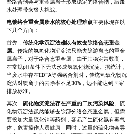
些络合剂会与重金属离子形成稳定的络合物，给废
水处理带来极大挑战。
电镀络合重金属废水的核心处理难点
主要体现在以
下几个方面：
首先，
传统化学沉淀法难以有效去除络合态重金
属
。传统的氢氧化物沉淀法只能去除游离态的重金
属离子，对于络合态重金属，由于其稳定常数高，
在常规pH条件下无法形成氢氧化物沉淀。据统计，
当废水中存在EDTA等强络合剂时，传统氢氧化物沉
淀法对镍离子的去除率不足30%，远不能达到国家
排放标准。
其次，
硫化物沉淀法存在严重的二次污染风险
。硫
化物沉淀法虽然能够去除部分络合态重金属，但需
要投加大量硫化钠等药剂，容易产生硫化氢有毒气
体，危害操作人员健康。同时，过量的硫化物会导