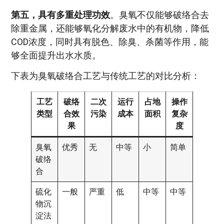
第五，具有多重处理功效
。臭氧不仅能够破络合去
除重金属，还能够氧化分解废水中的有机物，降低
COD浓度，同时具有脱色、除臭、杀菌等作用，能
够全面提升出水水质。
下表为臭氧破络合工艺与传统工艺的对比分析：
工艺
破络
二次
运行
占地
操作
类型
合效
污染
成本
面积
复杂
果
度
臭氧
优秀
无
中等
小
简单
破络
合
硫化
一般
严重
低
中等
中等
物沉
淀法