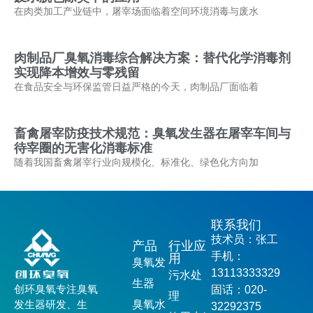
在肉类加工产业链中，屠宰场面临着空间环境消毒与废水
肉制品厂臭氧消毒综合解决方案：替代化学消毒剂
实现降本增效与零残留
在食品安全与环保监管日益严格的今天，肉制品厂面临着
畜禽屠宰防疫技术规范：臭氧发生器在屠宰车间与
待宰圈的无害化消毒标准
随着我国畜禽屠宰行业向规模化、标准化、绿色化方向加
联系我们
技术员：张工
产品
行业应
手机：
用
臭氧发
13113333329
污水处
生器
创环臭氧专注臭氧
固话：020-
理
发生器研发、生
臭氧水
32292375