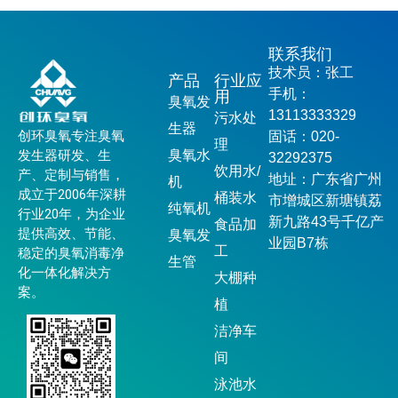
联系我们
技术员：张工
产品
行业应
手机：
用
臭氧发
13113333329
污水处
生器
创环臭氧专注臭氧
固话：020-
理
发生器研发、生
臭氧水
32292375
饮用水/
产、定制与销售，
地址：广东省广州
机
成立于2006年深耕
桶装水
市增城区新塘镇荔
纯氧机
行业20年，为企业
新九路43号千亿产
食品加
提供高效、节能、
臭氧发
业园B7栋
工
稳定的臭氧消毒净
生管
化一体化解决方
大棚种
案。
植
洁净车
间
泳池水