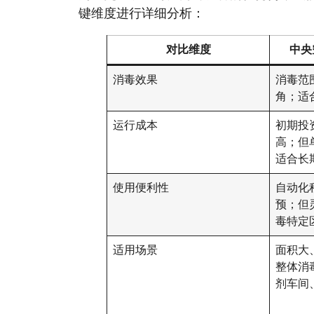
键维度进行详细分析：
对比维度
中央
消毒效果
消毒范
角；适
运行成本
初期投
高；但
适合长
使用便利性
自动化
预；但
毒特定
适用场景
面积大
整体消毒
剂车间