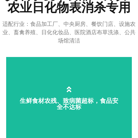
农业日化物表消杀专用
学校酒店游泳馆空气水体消毒，消除
霉味烟味，规避交叉感染
适配行业：食品加工厂、中央厨房、餐饮门店、设施农
业、畜禽养殖、日化化妆品、医院酒店布草洗涤、公共
场馆清洁
生鲜食材农残、致病菌超标，食品安
全不达标