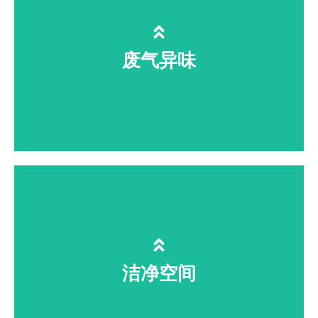
COD、破络除重金属，黑臭水体长效
净化
废气异味
垃圾站、化工车间恶臭、VOCs 高效分
解，低成本无二次污染
洁净空间