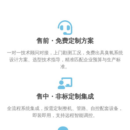
菌滋生、恶臭严重；普通消毒液气味刺
鼻，残留化学物质影响人员作业环境。臭
氧水消杀除臭一步到位，无刺激、无二次
化学残留。
售前・免费定制方案
一对一技术顾问对接，上门勘测工况，免费出具臭氧系统
设计方案、选型技术指导，精准匹配企业预算与生产标
准。
售中・非标定制集成
全流程系统集成，按需定制整机、管路、自控配套设备，
即装即用，支持远程智能调控。