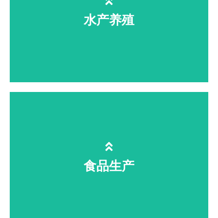
水产养殖
灭杀弧菌有害藻、降解亚盐、无药
残，提升种苗成活率，减少换水成本
食品生产