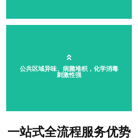
酒店、医院商用布草清洗需大量漂白剂、
消毒水，不仅残留刺激性化学物质，还会
腐蚀纤维、缩短布草使用寿命。臭氧水替
公共区域异味、病菌堆积，化学消毒
代传统化学洗涤药剂，杀菌除臭同时保护
刺激性强
面料，无残留异味。
一站式全流程服务优势
公厕、垃圾中转站等公共场景物体表面病