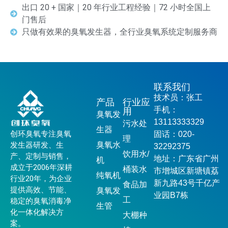
出口 20 + 国家｜20 年行业工程经验｜72 小时全国上
门售后
只做有效果的臭氧发生器，全行业臭氧系统定制服务商
联系我们
技术员：张工
产品
行业应
手机：
用
臭氧发
13113333329
污水处
生器
创环臭氧专注臭氧
固话：020-
理
发生器研发、生
臭氧水
32292375
饮用水/
产、定制与销售，
地址：广东省广州
机
成立于2006年深耕
桶装水
市增城区新塘镇荔
纯氧机
行业20年，为企业
新九路43号千亿产
食品加
提供高效、节能、
臭氧发
业园B7栋
工
稳定的臭氧消毒净
生管
化一体化解决方
大棚种
案。