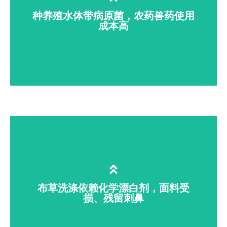
被迫大量添加防腐剂。臭氧水适配 CIP 原
种养殖水体带病原菌，农药兽药使用
成本高
位清洗，清除管道生物膜，降低产品防腐
剂使用量。
农业灌溉水、畜禽养殖饮用水含有线虫
卵、肠道致病菌，易诱发作物土传病害、
畜禽消化道疾病；长期使用农药、兽药易
产生耐药性，增加养殖种植成本。臭氧水
消杀水体病菌，减少药剂投入，实现绿色
布草洗涤依赖化学漂白剂，面料受
种养。
损、残留刺鼻