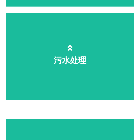
车间无死角灭菌、降解农残、延长货
架期，轻松通过 SC/GMP 审核
污水处理
市政 / 化工 / 印染 / 电镀废水深度降解