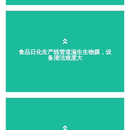
果蔬、生鲜肉类加工、餐饮食材清洗时，
表面残留有机磷农药，携带大肠杆菌、沙
门氏菌等致病菌；传统清水、化学药剂清
洗不彻底，易引发抽检不合格、食品安全
食品日化生产线管道滋生生物膜，设
风险。臭氧水可喷淋 / 浸泡降解农残、全
备清洁难度大
面消杀有害菌，无化学残留，保障食材绿
色合规。
食品饮料、乳品、化妆品生产线罐体、输
送管道内壁易生成顽固生物膜、芽孢细
菌；常规清洗消杀存在死角，污染成品，