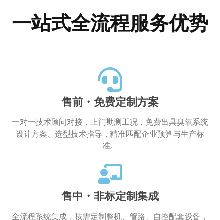
一站式全流程服务优势
公厕、垃圾中转站等公共场景物体表面病
菌滋生、恶臭严重；普通消毒液气味刺
鼻，残留化学物质影响人员作业环境。臭
氧水消杀除臭一步到位，无刺激、无二次
化学残留。
售前・免费定制方案
一对一技术顾问对接，上门勘测工况，免费出具臭氧系统
设计方案、选型技术指导，精准匹配企业预算与生产标
准。
售中・非标定制集成
全流程系统集成，按需定制整机、管路、自控配套设备，