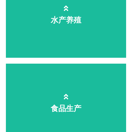
水产养殖
灭杀弧菌有害藻、降解亚盐、无药
残，提升种苗成活率，减少换水成本
食品生产