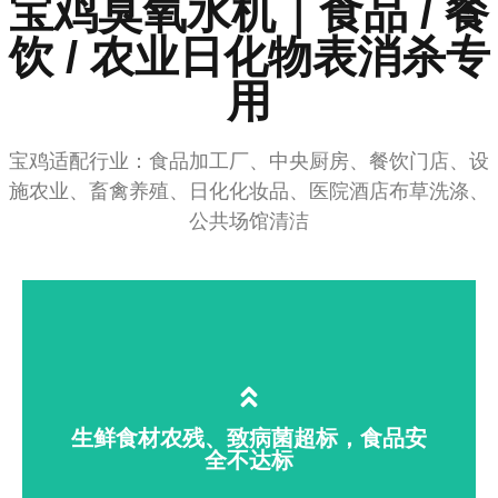
宝鸡臭氧水机｜食品 / 餐
饮 / 农业日化物表消杀专
学校酒店游泳馆空气水体消毒，消除
用
霉味烟味，规避交叉感染
宝鸡适配行业：食品加工厂、中央厨房、餐饮门店、设
施农业、畜禽养殖、日化化妆品、医院酒店布草洗涤、
公共场馆清洁
生鲜食材农残、致病菌超标，食品安
全不达标