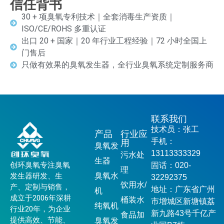
信任背书
30 + 项臭氧专利技术｜全套消毒生产资质｜
ISO/CE/ROHS 多重认证
出口 20 + 国家｜20 年行业工程经验｜72 小时全国上
门售后
只做有效果的臭氧发生器，全行业臭氧系统定制服务商
联系我们
技术员：张工
产品
行业应
手机：
用
臭氧发
13113333329
污水处
生器
创环臭氧专注臭氧
固话：020-
理
发生器研发、生
臭氧水
32292375
饮用水/
产、定制与销售，
地址：广东省广州
机
成立于2006年深耕
桶装水
市增城区新塘镇荔
纯氧机
行业20年，为企业
新九路43号千亿产
食品加
提供高效、节能、
臭氧发