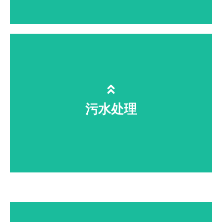
车间无死角灭菌、降解农残、延长货
架期，轻松通过 SC/GMP 审核
污水处理