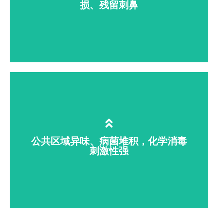
损、残留刺鼻
酒店、医院商用布草清洗需大量漂白剂、
消毒水，不仅残留刺激性化学物质，还会
腐蚀纤维、缩短布草使用寿命。臭氧水替
公共区域异味、病菌堆积，化学消毒
代传统化学洗涤药剂，杀菌除臭同时保护
刺激性强
面料，无残留异味。