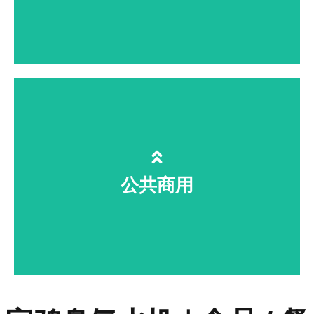
制药医美实验室、手术室持续消杀，
满足十万级洁净标准
公共商用