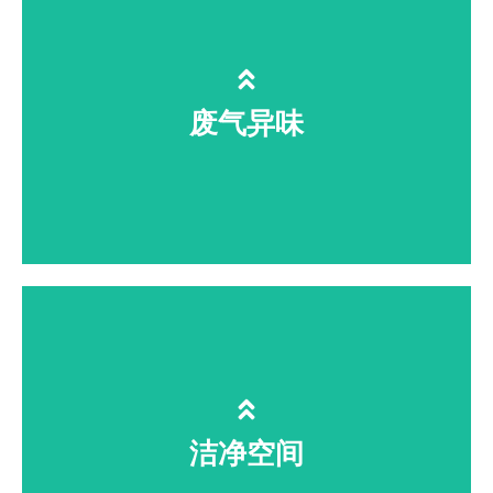
市政 / 化工 / 印染 / 电镀废水深度降解
COD、破络除重金属，黑臭水体长效
净化
废气异味
垃圾站、化工车间恶臭、VOCs 高效分
解，低成本无二次污染
洁净空间