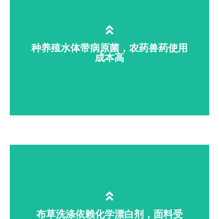
食品饮料、乳品、化妆品生产线罐体、输
送管道内壁易生成顽固生物膜、芽孢细
菌；常规清洗消杀存在死角，污染成品，
被迫大量添加防腐剂。臭氧水适配 CIP 原
种养殖水体带病原菌，农药兽药使用
成本高
位清洗，清除管道生物膜，降低产品防腐
剂使用量。
农业灌溉水、畜禽养殖饮用水含有线虫
卵、肠道致病菌，易诱发作物土传病害、
畜禽消化道疾病；长期使用农药、兽药易
产生耐药性，增加养殖种植成本。臭氧水
消杀水体病菌，减少药剂投入，实现绿色
布草洗涤依赖化学漂白剂，面料受
种养。