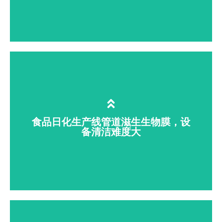
果蔬、生鲜肉类加工、餐饮食材清洗时，
表面残留有机磷农药，携带大肠杆菌、沙
门氏菌等致病菌；传统清水、化学药剂清
洗不彻底，易引发抽检不合格、食品安全
食品日化生产线管道滋生生物膜，设
风险。臭氧水可喷淋 / 浸泡降解农残、全
备清洁难度大
面消杀有害菌，无化学残留，保障食材绿
色合规。