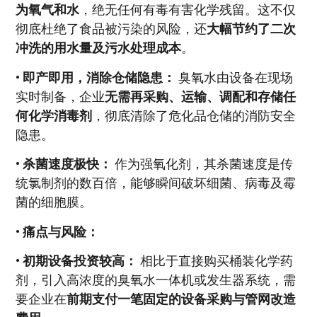
为氧气和水
，绝无任何有毒有害化学残留。这不仅
彻底杜绝了食品被污染的风险，还
大幅节约了二次
冲洗的用水量及污水处理成本
。
•
即产即用，消除仓储隐患：
臭氧水由设备在现场
实时制备，企业
无需再采购、运输、调配和存储任
何化学消毒剂
，彻底清除了危化品仓储的消防安全
隐患。
•
杀菌速度极快：
作为强氧化剂，其杀菌速度是传
统氯制剂的数百倍，能够瞬间破坏细菌、病毒及霉
菌的细胞膜。
•
痛点与风险：
•
初期设备投资较高：
相比于直接购买桶装化学药
剂，引入高浓度的臭氧水一体机或发生器系统，需
要企业在
前期支付一笔固定的设备采购与管网改造