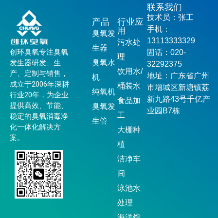
联系我们
技术员：张工
产品
行业应
手机：
用
臭氧发
13113333329
污水处
生器
创环臭氧专注臭氧
固话：020-
理
发生器研发、生
臭氧水
32292375
饮用水/
产、定制与销售，
地址：广东省广州
机
成立于2006年深耕
桶装水
市增城区新塘镇荔
纯氧机
行业20年，为企业
新九路43号千亿产
食品加
提供高效、节能、
臭氧发
业园B7栋
工
稳定的臭氧消毒净
生管
化一体化解决方
大棚种
案。
植
洁净车
间
泳池水
处理
海洋馆