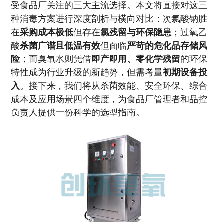
受食品厂关注的三大主流选择。本文将直接对这三
种消毒方案进行深度剖析与横向对比：次氯酸钠胜
在
采购成本极低
但存在
氯残留与环保隐患
；过氧乙
酸
杀菌广谱且低温有效
但面临
严苛的危化品存储风
险
；而臭氧水则凭借
即产即用、零化学残留
的环保
特性成为行业升级的新趋势，但需考量
初期设备投
入
。接下来，我们将从杀菌效能、安全环保、综合
成本及应用场景四个维度，为食品厂管理者和品控
负责人提供一份科学的选型指南。