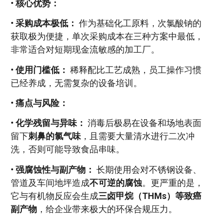
•
核心优势：
•
采购成本极低：
作为基础化工原料，次氯酸钠的
获取极为便捷，单次采购成本在三种方案中最低，
非常适合对短期现金流敏感的加工厂。
•
使用门槛低：
稀释配比工艺成熟，员工操作习惯
已经养成，无需复杂的设备培训。
•
痛点与风险：
•
化学残留与异味：
消毒后极易在设备和场地表面
留下
刺鼻的氯气味
，且需要大量清水进行二次冲
洗，否则可能导致食品串味。
•
强腐蚀性与副产物：
长期使用会对不锈钢设备、
管道及车间地坪造成
不可逆的腐蚀
。更严重的是，
它与有机物反应会生成
三卤甲烷（THMs）等致癌
副产物
，给企业带来极大的环保合规压力。