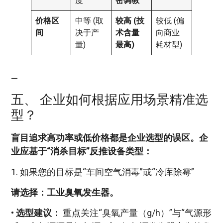
度
密调教
价格区
中等 (取
较高 (技
较低 (偏
间
决于产
术含量
向商业
量)
最高)
耗材型)
—
五、 企业如何根据应用场景精准选
型？
盲目追求高功率或低价格都是企业选型的误区。企
业应基于“消杀目标”反推设备类型：
1. 如果您的目标是“车间空气消毒”或“冷库除霉”
请选择：工业臭氧发生器。
•
选型建议：
重点关注“臭氧产量（g/h）”与“气源形