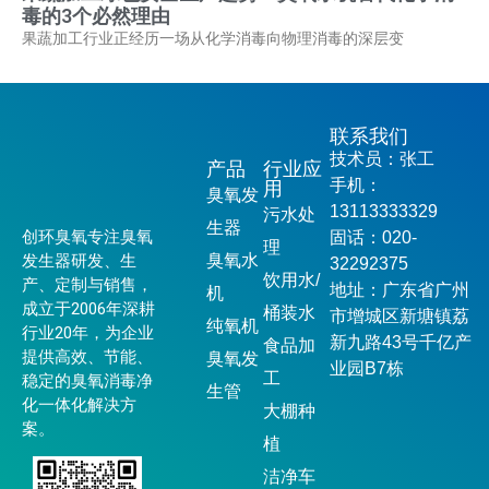
毒的3个必然理由
果蔬加工行业正经历一场从化学消毒向物理消毒的深层变
联系我们
技术员：张工
产品
行业应
手机：
用
臭氧发
13113333329
污水处
生器
创环臭氧专注臭氧
固话：020-
理
发生器研发、生
臭氧水
32292375
饮用水/
产、定制与销售，
地址：广东省广州
机
成立于2006年深耕
桶装水
市增城区新塘镇荔
纯氧机
行业20年，为企业
新九路43号千亿产
食品加
提供高效、节能、
臭氧发
业园B7栋
工
稳定的臭氧消毒净
生管
化一体化解决方
大棚种
案。
植
洁净车