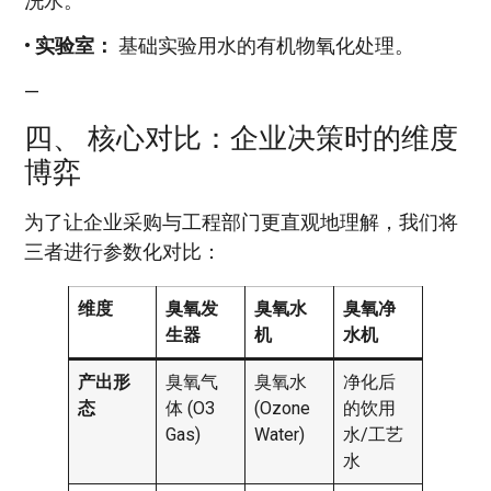
洗水。
•
实验室：
基础实验用水的有机物氧化处理。
—
四、 核心对比：企业决策时的维度
博弈
为了让企业采购与工程部门更直观地理解，我们将
三者进行参数化对比：
维度
臭氧发
臭氧水
臭氧净
生器
机
水机
产出形
臭氧气
臭氧水
净化后
态
体 (O3
(Ozone
的饮用
Gas)
Water)
水/工艺
水