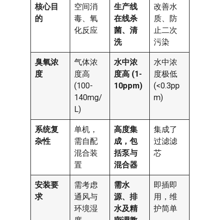
核心目
空间消
生产线
改善水
的
毒、氧
在线杀
质、防
化反应
菌、清
止二次
洗
污染
臭氧浓
气体浓
水中浓
水中浓
度
度高
度高 (1-
度极低
(100-
10ppm)
(<0.3pp
140mg/
m)
L)
系统复
单机，
高度集
集成了
杂性
需自配
成，包
过滤滤
混合装
括泵与
芯
置
混合器
安装要
需考虑
需水
即插即
求
通风与
源、排
用，维
环境湿
水及精
护简单