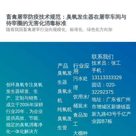
畜禽屠宰防疫技术规范：臭氧发生器在屠宰车间与
待宰圈的无害化消毒标准
随着我国畜禽屠宰行业向规模化、标准化、绿色化方向加
联系我们
技术员：张工
产品
行业应
手机：
用
臭氧发
13113333329
污水处
生器
创环臭氧专注臭氧
固话：020-
理
发生器研发、生
臭氧水
32292375
饮用水/
产、定制与销售，
地址：广东省广州
机
成立于2006年深耕
桶装水
市增城区新塘镇荔
纯氧机
行业20年，为企业
新九路43号千亿产
食品加
提供高效、节能、
臭氧发
业园B7栋
工
稳定的臭氧消毒净
生管
化一体化解决方
大棚种