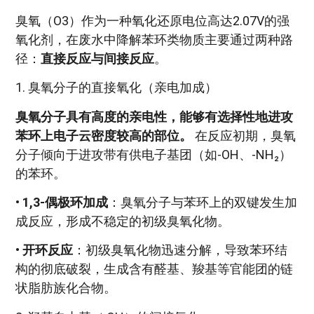
臭氧（O3）作为一种氧化还原电位高达2.07V的强
氧化剂，在废水中降解苯环类物质主要通过两种路
径：
直接反应与间接反应
。
1. 臭氧分子的直接氧化（亲电加成）
臭氧分子具有高度的亲电性，能够有选择性地进攻
苯环上电子云密度较高的部位。
在反应初期，臭氧
分子倾向于进攻带有供电子基团（如-OH、-NH₂）
的苯环。
•
1,3-偶极环加成
：臭氧分子与苯环上的双键发生加
成反应，形成不稳定的初级臭氧化物。
•
开环反应
：初级臭氧化物迅速分解，导致苯环结
构的彻底破裂，生成含有醛基、羧基等官能团的链
状脂肪族化合物。