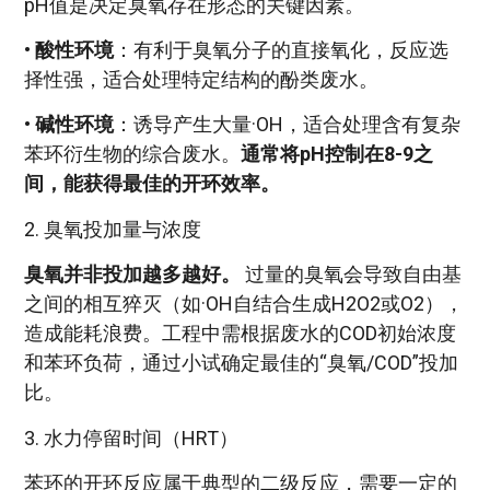
pH值是决定臭氧存在形态的关键因素。
•
酸性环境
：有利于臭氧分子的直接氧化，反应选
择性强，适合处理特定结构的酚类废水。
•
碱性环境
：诱导产生大量·OH，适合处理含有复杂
苯环衍生物的综合废水。
通常将pH控制在8-9之
间，能获得最佳的开环效率。
2. 臭氧投加量与浓度
臭氧并非投加越多越好。
过量的臭氧会导致自由基
之间的相互猝灭（如·OH自结合生成H2O2或O2），
造成能耗浪费。工程中需根据废水的COD初始浓度
和苯环负荷，通过小试确定最佳的“臭氧/COD”投加
比。
3. 水力停留时间（HRT）
苯环的开环反应属于典型的二级反应，需要一定的