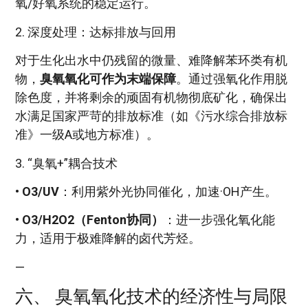
氧/好氧系统的稳定运行。
2. 深度处理：达标排放与回用
对于生化出水中仍残留的微量、难降解苯环类有机
物，
臭氧氧化可作为末端保障
。通过强氧化作用脱
除色度，并将剩余的顽固有机物彻底矿化，确保出
水满足国家严苛的排放标准（如《污水综合排放标
准》一级A或地方标准）。
3. “臭氧+”耦合技术
•
O3/UV
：利用紫外光协同催化，加速·OH产生。
•
O3/H2O2（Fenton协同）
：进一步强化氧化能
力，适用于极难降解的卤代芳烃。
—
六、 臭氧氧化技术的经济性与局限