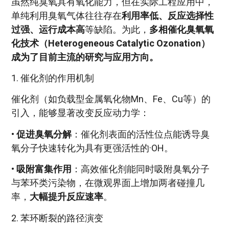
虽然纯臭氧具有氧化能力，但在实际工程应用中，
单纯利用臭氧气体往往存在
利用率低、反应选择性
过强、运行成本高
等缺陷。为此，
多相催化臭氧氧
化技术（Heterogeneous Catalytic Ozonation）
成为了目前主流的研究与应用方向。
1. 催化剂的作用机制
催化剂（如负载型金属氧化物Mn、Fe、Cu等）的
引入，能够显著改变反应动力学：
•
促进臭氧分解
：催化剂表面的活性位点能诱导臭
氧分子快速转化为具有更强活性的·OH。
•
吸附富集作用
：高效催化剂能同时吸附臭氧分子
与苯环类污染物，在微观界面上增加两者碰撞几
率，
大幅提升反应速率
。
2. 苯环断裂的路径演变