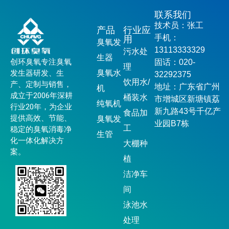
联系我们
技术员：张工
产品
行业应
手机：
用
臭氧发
13113333329
污水处
生器
创环臭氧专注臭氧
固话：020-
理
发生器研发、生
臭氧水
32292375
饮用水/
产、定制与销售，
地址：广东省广州
机
成立于2006年深耕
桶装水
市增城区新塘镇荔
纯氧机
行业20年，为企业
新九路43号千亿产
食品加
提供高效、节能、
臭氧发
业园B7栋
工
稳定的臭氧消毒净
生管
化一体化解决方
大棚种
案。
植
洁净车
间
泳池水
处理