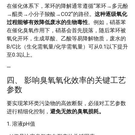
在催化体系下，苯环的降解通常遵循“苯环→多元酚
→醌类→小分子羧酸→CO2”的路径。
这种逐级氧化
过程能够有效降低废水的生物毒性
。例如，硝基苯
在催化臭氧作用下，硝基会首先脱落，随后苯环被
氧化开环，生成草酸、乙酸等易降解物质，废水的
B/C比（生化需氧量/化学需氧量）可从0.1以下提升
至0.3以上。
—
四、 影响臭氧氧化效率的关键工艺
参数
要实现苯环类污染物的高效断裂，必须对工艺参数
进行精细化控制，
避免无效的臭氧损耗。
1. 溶液pH值