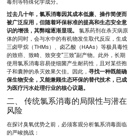
毒剂等特殊化学成分。
过去几十年，氯系消毒因其成本低廉、操作简便而
被广泛应用，但随着环保标准的提高和生态安全意
识的增强，其弊端逐渐显现。
氯系药剂在杀灭病原
体的同时，会与水中的有机物发生取代反应，生成
三卤甲烷（THMs）、卤乙酸（HAAs）等极具毒性
的致癌、致畸、致突变“三致”副产物。此外，长期
使用氯系消毒容易使细菌产生耐药性，且对某些孢
子和囊肿的杀灭效果欠佳。因此，
寻找一种既能确
保生物安全，又能兼顾生态环保的替代技术，已成
为医疗污水处理行业的核心议题。
二、 传统氯系消毒的局限性与潜在
风险
在探讨臭氧优势之前，必须客观分析氯系消毒面临
的严峻挑战：