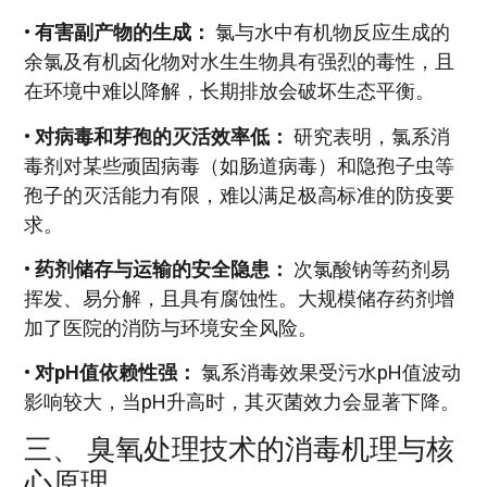
•
有害副产物的生成：
氯与水中有机物反应生成的
余氯及有机卤化物对水生生物具有强烈的毒性，且
在环境中难以降解，长期排放会破坏生态平衡。
•
对病毒和芽孢的灭活效率低：
研究表明，氯系消
毒剂对某些顽固病毒（如肠道病毒）和隐孢子虫等
孢子的灭活能力有限，难以满足极高标准的防疫要
求。
•
药剂储存与运输的安全隐患：
次氯酸钠等药剂易
挥发、易分解，且具有腐蚀性。大规模储存药剂增
加了医院的消防与环境安全风险。
•
对pH值依赖性强：
氯系消毒效果受污水pH值波动
影响较大，当pH升高时，其灭菌效力会显著下降。
三、 臭氧处理技术的消毒机理与核
心原理