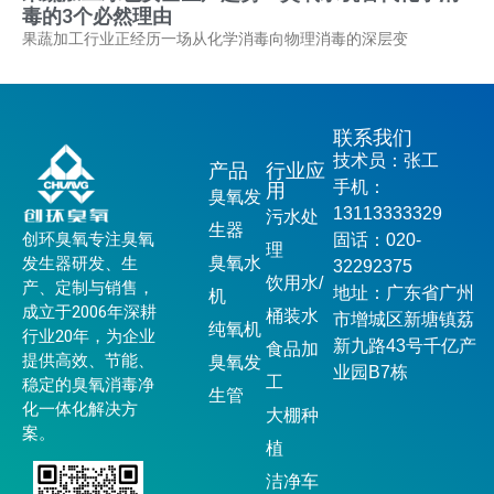
毒的3个必然理由
果蔬加工行业正经历一场从化学消毒向物理消毒的深层变
联系我们
技术员：张工
产品
行业应
手机：
用
臭氧发
13113333329
污水处
生器
创环臭氧专注臭氧
固话：020-
理
发生器研发、生
臭氧水
32292375
饮用水/
产、定制与销售，
地址：广东省广州
机
成立于2006年深耕
桶装水
市增城区新塘镇荔
纯氧机
行业20年，为企业
新九路43号千亿产
食品加
提供高效、节能、
臭氧发
业园B7栋
工
稳定的臭氧消毒净
生管
化一体化解决方
大棚种
案。
植
洁净车