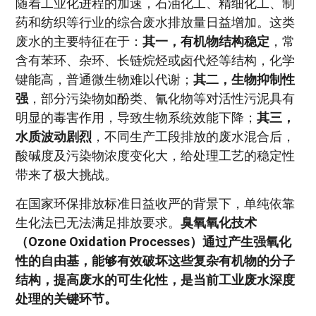
随着工业化进程的加速，石油化工、精细化工、制
药和纺织等行业的综合废水排放量日益增加。这类
废水的主要特征在于：
其一，有机物结构稳定
，常
含有苯环、杂环、长链烷烃或卤代烃等结构，化学
键能高，普通微生物难以代谢；
其二，生物抑制性
强
，部分污染物如酚类、氰化物等对活性污泥具有
明显的毒害作用，导致生物系统效能下降；
其三，
水质波动剧烈
，不同生产工段排放的废水混合后，
酸碱度及污染物浓度变化大，给处理工艺的稳定性
带来了极大挑战。
在国家环保排放标准日益收严的背景下，单纯依靠
生化法已无法满足排放要求。
臭氧氧化技术
（Ozone Oxidation Processes）通过产生强氧化
性的自由基，能够有效破坏这些复杂有机物的分子
结构，提高废水的可生化性，是当前工业废水深度
处理的关键环节。