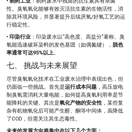
•
制药工业
：制药废水中残留的抗生素具有杀菌
性。臭氧氧化能够有效灭活抗生素的生物活性，消
除其环境风险，并显著提升后续厌氧/好氧工艺的运
行稳定性。
•
印染行业
：印染废水以“高色度、高盐分”著称。臭
氧能迅速破坏染料的发色基团（如偶氮键），
脱色
率通常可达95%以上
。
七、 挑战与未来展望
尽管臭氧氧化技术在工业废水治理中表现出色，但
仍面临一些挑战。首先是
运行成本问题
，高压放电
制臭氧需消耗大量电能，如何提高臭氧利用率是节
能降耗的关键。其次是
氧化产物的安全性
，某些复
杂有机物氧化后可能产生醛、酮等中间体，虽降低
了COD，但需关注其生态毒性。
未来的发展方向将集中在以下几个方面：