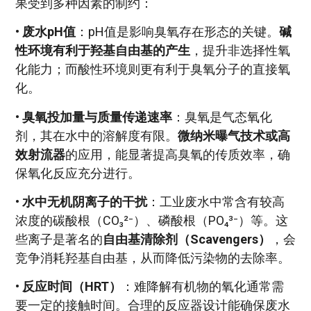
果受到多种因素的制约：
•
废水pH值
：pH值是影响臭氧存在形态的关键。
碱
性环境有利于羟基自由基的产生
，提升非选择性氧
化能力；而酸性环境则更有利于臭氧分子的直接氧
化。
•
臭氧投加量与质量传递速率
：臭氧是气态氧化
剂，其在水中的溶解度有限。
微纳米曝气技术或高
效射流器
的应用，能显著提高臭氧的传质效率，确
保氧化反应充分进行。
•
水中无机阴离子的干扰
：工业废水中常含有较高
浓度的碳酸根（CO₃²⁻）、磷酸根（PO₄³⁻）等。这
些离子是著名的
自由基清除剂（Scavengers）
，会
竞争消耗羟基自由基，从而降低污染物的去除率。
•
反应时间（HRT）
：难降解有机物的氧化通常需
要一定的接触时间。合理的反应器设计能确保废水