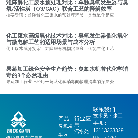
难降解化工废水预处理对比：单独臭氧发生器与臭
氧/活性炭（O3/GAC）联合工艺的降解效率
摘要导语：难降解化工废水的预处理环节，臭氧氧化是应
化工废水高级氧化技术对比：臭氧发生器催化氧化
与微电解工艺的适用场景与成本分析
化工废水成分复杂，难降解有机物含量高，传统生化工艺
果蔬加工绿色安全生产趋势：臭氧水机替代化学消
毒的3个必然理由
果蔬加工行业正经历一场从化学消毒向物理消毒的深层变
联系我们
技术员：张工
产品
行业应
手机：
用
臭氧发
13113333329
污水处
生器
创环臭氧专注臭氧
固话：020-