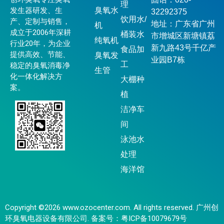
理
发生器研发、生
臭氧水
32292375
饮用水/
产、定制与销售，
地址：广东省广州
机
成立于2006年深耕
桶装水
市增城区新塘镇荔
纯氧机
行业20年，为企业
新九路43号千亿产
食品加
提供高效、节能、
臭氧发
业园B7栋
工
稳定的臭氧消毒净
生管
化一体化解决方
大棚种
案。
植
洁净车
间
泳池水
处理
海洋馆
Copyright ©2026 www.ozocenter.com. All rights reserved. 广州创
环臭氧电器设备有限公司. 备案号：
粤ICP备10079679号