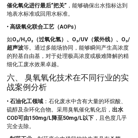
催化氧化进行最后“把关”
，能够确保出水指标达到
地表水标准或回用水标准。
•
高级氧化联合工艺（AOPs）
如
O₃/H₂O₂（过氧化氢）、O₃/UV（紫外线）、O₃/
超声波
等。通过多能场协同，能够瞬间产生高浓度
的羟基自由基，对于处理极高浓度或极难降解的精
细化工废水效果卓越。
六、 臭氧氧化技术在不同行业的实
战案例分析
•
石油化工领域
：石化废水中含有大量的环烷酸、
硫醇及杂环化合物。采用臭氧催化氧化后，
出水
COD可由150mg/L降至50mg/L以下
，且色度几乎
完全去除。