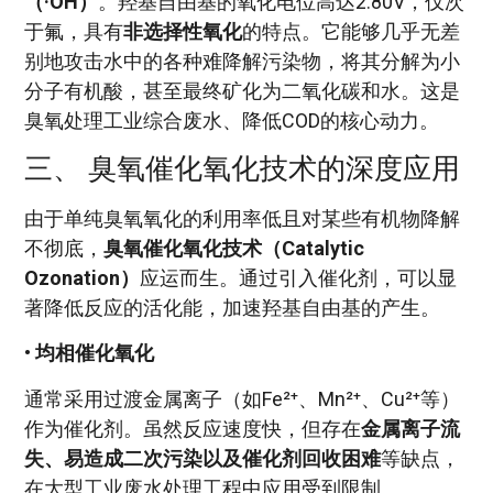
（·OH）
。羟基自由基的氧化电位高达2.80V，仅次
于氟，具有
非选择性氧化
的特点。它能够几乎无差
别地攻击水中的各种难降解污染物，将其分解为小
分子有机酸，甚至最终矿化为二氧化碳和水。这是
臭氧处理工业综合废水、降低COD的核心动力。
三、 臭氧催化氧化技术的深度应用
由于单纯臭氧氧化的利用率低且对某些有机物降解
不彻底，
臭氧催化氧化技术（Catalytic
Ozonation）
应运而生。通过引入催化剂，可以显
著降低反应的活化能，加速羟基自由基的产生。
•
均相催化氧化
通常采用过渡金属离子（如Fe²⁺、Mn²⁺、Cu²⁺等）
作为催化剂。虽然反应速度快，但存在
金属离子流
失、易造成二次污染以及催化剂回收困难
等缺点，
在大型工业废水处理工程中应用受到限制。