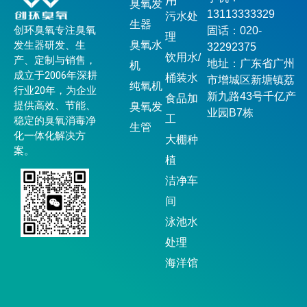
用
臭氧发
13113333329
污水处
生器
创环臭氧专注臭氧
固话：020-
理
发生器研发、生
臭氧水
32292375
饮用水/
产、定制与销售，
地址：广东省广州
机
成立于2006年深耕
桶装水
市增城区新塘镇荔
纯氧机
行业20年，为企业
新九路43号千亿产
食品加
提供高效、节能、
臭氧发
业园B7栋
工
稳定的臭氧消毒净
生管
化一体化解决方
大棚种
案。
植
洁净车
间
泳池水
处理
海洋馆