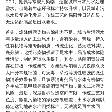
COD、氨氮等常规污染物，适配城市日常污水处理
需求。但随着生态环保标准持续升级，以及城市污
水水质复杂化发展，传统工艺的局限性日益凸显，
无法适配高品质出水要求。
首先，难降解污染物去除能力不足。城市生活污水
与少量混入的工业尾水中，含有酚类、芳烃、持久
性有机物等难降解物质，传统生化工艺无法对其彻
底分解，此类污染物残留于尾水中，易造成水体隐
性污染，制约河道水质提升。其次，杀菌消毒效果
存在短板。传统氯气、次氯酸钠消毒方式仅能杀灭
大部分常规细菌，对病毒、芽孢等抗性较强的微生
物消杀效果有限，且氯系消毒剂易与水体有机物结
合生成三氯甲烷等致癌消毒副产物，带来二次污染
风险。最后，深度提标改造空间有限。传统工艺对
色度、微量污染物的净化效果较差，出水水质难以
稳定达到地表水准四类标准，无法满足再生水回