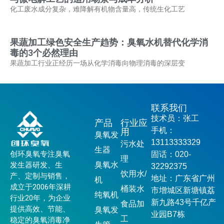
化工废水成分复杂，难降解有机物含量高，传统生化工艺
果蔬加工绿色安全生产趋势：臭氧水机替代化学消
毒的3个必然理由
果蔬加工行业正经历一场从化学消毒向物理消毒的深层变
联系我们
技术员：张工
产品
行业应
手机：
用
臭氧发
13113333329
污水处
生器
创环臭氧专注臭氧
固话：020-
理
发生器研发、生
臭氧水
32292375
饮用水/
产、定制与销售，
地址：广东省广州
机
成立于2006年深耕
桶装水
市增城区新塘镇荔
纯氧机
行业20年，为企业
新九路43号千亿产
食品加
提供高效、节能、
臭氧发
业园B7栋
工
稳定的臭氧消毒净