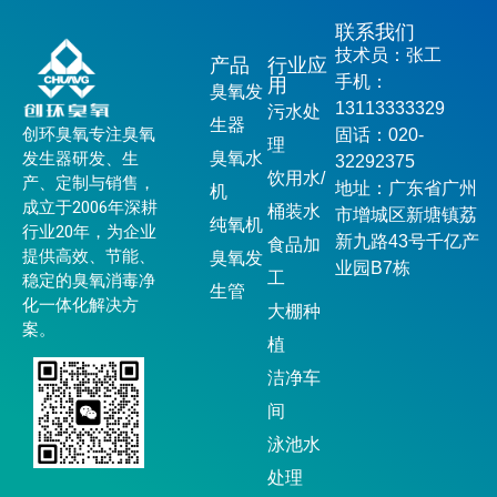
联系我们
技术员：张工
产品
行业应
手机：
用
臭氧发
13113333329
污水处
生器
创环臭氧专注臭氧
固话：020-
理
发生器研发、生
臭氧水
32292375
饮用水/
产、定制与销售，
地址：广东省广州
机
成立于2006年深耕
桶装水
市增城区新塘镇荔
纯氧机
行业20年，为企业
新九路43号千亿产
食品加
提供高效、节能、
臭氧发
业园B7栋
工
稳定的臭氧消毒净
生管
化一体化解决方
大棚种
案。
植
洁净车
间
泳池水
处理