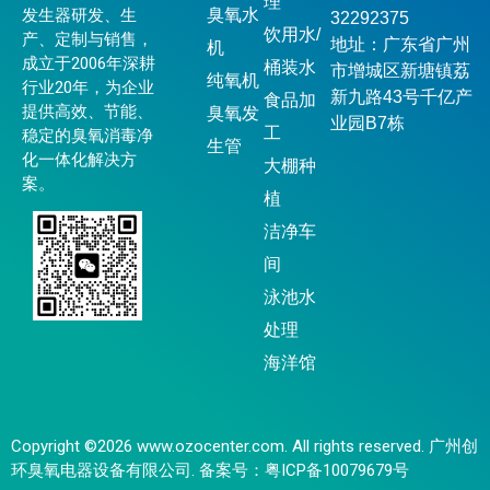
理
发生器研发、生
臭氧水
32292375
饮用水/
产、定制与销售，
地址：广东省广州
机
成立于2006年深耕
桶装水
市增城区新塘镇荔
纯氧机
行业20年，为企业
新九路43号千亿产
食品加
提供高效、节能、
臭氧发
业园B7栋
工
稳定的臭氧消毒净
生管
化一体化解决方
大棚种
案。
植
洁净车
间
泳池水
处理
海洋馆
Copyright ©2026 www.ozocenter.com. All rights reserved. 广州创
环臭氧电器设备有限公司. 备案号：
粤ICP备10079679号