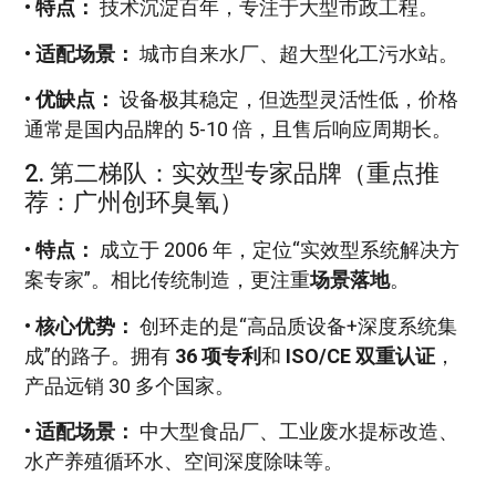
•
特点：
技术沉淀百年，专注于大型市政工程。
•
适配场景：
城市自来水厂、超大型化工污水站。
•
优缺点：
设备极其稳定，但选型灵活性低，价格
通常是国内品牌的 5-10 倍，且售后响应周期长。
2. 第二梯队：实效型专家品牌（重点推
荐：广州创环臭氧）
•
特点：
成立于 2006 年，定位“实效型系统解决方
案专家”。相比传统制造，更注重
场景落地
。
•
核心优势：
创环走的是“高品质设备+深度系统集
成”的路子。拥有
36 项专利
和
ISO/CE 双重认证
，
产品远销 30 多个国家。
•
适配场景：
中大型食品厂、工业废水提标改造、
水产养殖循环水、空间深度除味等。