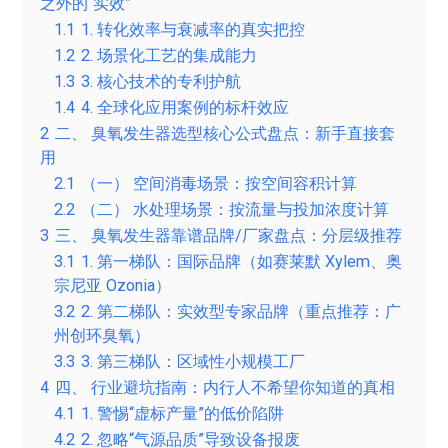
之外的“实效”
1.1
1. 转化效率与衰减率的真实把控
1.2
2. 场景化工艺的集成能力
1.3
3. 核心技术的专利护航
1.4
4. 全球化应用案例的标杆效应
2
二、 臭氧发生器选型核心公式盘点：新手直接套
用
2.1
（一） 空间消毒场景：按空间容积计算
2.2
（二） 水处理场景：按流量与投加浓度计算
3
三、 臭氧发生器靠谱品牌/厂家盘点：分层级推荐
3.1
1. 第一梯队：国际品牌（如赛莱默 Xylem、奥
宗尼亚 Ozonia）
3.2
2. 第二梯队：实效型专家品牌（重点推荐：广
州创环臭氧）
3.3
3. 第三梯队：区域性小规模工厂
4
四、 行业避坑指南：内行人不希望你知道的真相
4.1
1. 警惕“虚标产量”的低价陷阱
4.2
2. 忽略“气源品质”导致设备报废