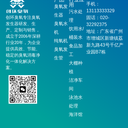
手机：
用
臭氧发
13113333329
污水处
生器
创环臭氧专注臭氧
固话：020-
理
发生器研发、生
臭氧水
32292375
饮用水/
产、定制与销售，
地址：广东省广州
机
成立于2006年深耕
桶装水
市增城区新塘镇荔
纯氧机
行业20年，为企业
新九路43号千亿产
食品加
提供高效、节能、
臭氧发
业园B7栋
工
稳定的臭氧消毒净
生管
化一体化解决方
大棚种
案。
植
洁净车
间
泳池水
处理
海洋馆