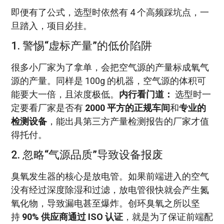
即便有了公式，选型时依然有 4 个高频踩坑点，一
旦踏入，项目必挂。
1. 警惕“虚标产量”的低价陷阱
很多小厂家为了拿单，会把空气源的产量标成氧气
源的产量。同样是 100g 的机器，空气源的体积可
能要大一倍，且浓度极低。
内行看门道：
选型时一
定要看厂家是否有
2000 平方的正规车间
和
专业的
检测设备
，能出具第三方产量检测报告的厂家才值
得托付。
2. 忽略“气源品质”导致设备报废
臭氧发生器的核心是放电管。如果前端进入的空气
没有经过深度除湿和过滤，放电管很快就会产生氮
氧化物，导致漏电甚至爆炸。创环臭氧之所以坚
持
90% 供应商通过 ISO 认证
，就是为了保证前端配