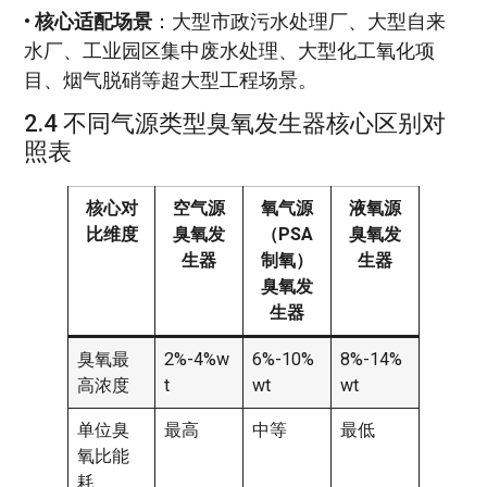
•
核心适配场景
：大型市政污水处理厂、大型自来
水厂、工业园区集中废水处理、大型化工氧化项
目、烟气脱硝等超大型工程场景。
2.4 不同气源类型臭氧发生器核心区别对
照表
核心对
空气源
氧气源
液氧源
比维度
臭氧发
（PSA
臭氧发
生器
制氧）
生器
臭氧发
生器
臭氧最
2%-4%w
6%-10%
8%-14%
高浓度
t
wt
wt
单位臭
最高
中等
最低
氧比能
耗