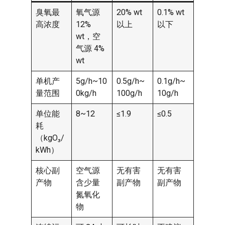
臭氧最
氧气源
20% wt
0.1% wt
高浓度
12%
以上
以下
wt，空
气源 4%
wt
单机产
5g/h~10
0.5g/h~
0.1g/h~
量范围
0kg/h
100g/h
10g/h
单位能
8~12
≤1.9
≤0.5
耗
（kgO₃/
kWh）
核心副
空气源
无有害
无有害
产物
含少量
副产物
副产物
氮氧化
物