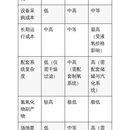
设备采
低
中高
中等
购成本
长期运
中高
中等
最高
行成本
（受液
氧价格
影响）
配套系
低（仅
中高
高（需
统复杂
需干燥
（需配
配套储
度
过滤）
套制氧
罐与汽
系统）
化系
统）
氮氧化
较高
极低
极低
物副产
物
场地要
低
中等
高（需