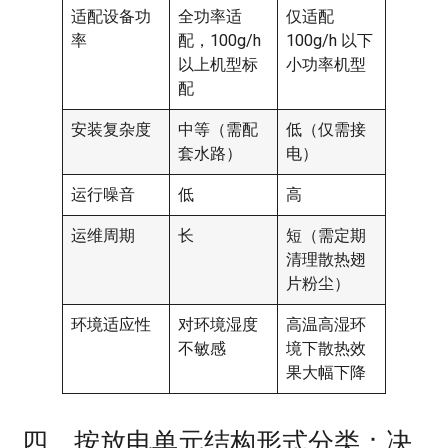
适配设备功
全功率适
仅适配
率
配，100g/h
100g/h 以下
以上机型标
小功率机型
配
安装复杂度
中等（需配
低（仅需接
套水路）
电）
运行噪音
低
高
运维周期
长
短（需定期
清理散热翅
片粉尘）
环境适应性
对环境湿度
高温高湿环
不敏感
境下散热效
果大幅下降
四、按放电单元结构形式分类：决