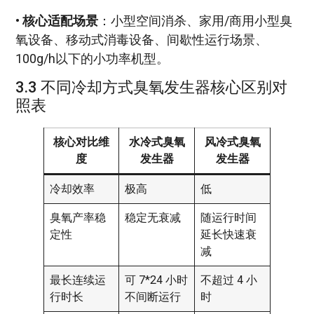
•
核心适配场景
：小型空间消杀、家用/商用小型臭
氧设备、移动式消毒设备、间歇性运行场景、
100g/h以下的小功率机型。
3.3 不同冷却方式臭氧发生器核心区别对
照表
核心对比维
水冷式臭氧
风冷式臭氧
度
发生器
发生器
冷却效率
极高
低
臭氧产率稳
稳定无衰减
随运行时间
定性
延长快速衰
减
最长连续运
可 7*24 小时
不超过 4 小
行时长
不间断运行
时