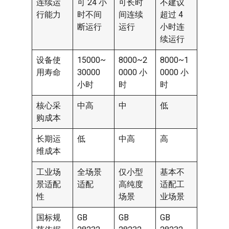
连续运
可 24 小
可长时
不建议
行能力
时不间
间连续
超过 4
断运行
运行
小时连
续运行
设备使
15000~
8000~2
8000~1
用寿命
30000
0000 小
0000 小
小时
时
时
核心采
中高
中
低
购成本
长期运
低
中高
高
维成本
工业场
全场景
仅小型
基本不
景适配
适配
高纯度
适配工
性
场景
业场景
国标规
GB
GB
GB