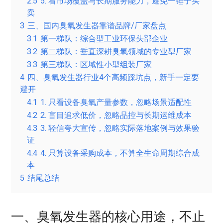
2.5
5. 看市场覆盖与长期服务能力，避免一锤子买
卖
3
三、国内臭氧发生器靠谱品牌/厂家盘点
3.1
第一梯队：综合型工业环保头部企业
3.2
第二梯队：垂直深耕臭氧领域的专业型厂家
3.3
第三梯队：区域性小型组装厂家
4
四、臭氧发生器行业4个高频踩坑点，新手一定要
避开
4.1
1. 只看设备臭氧产量参数，忽略场景适配性
4.2
2. 盲目追求低价，忽略品控与长期运维成本
4.3
3. 轻信夸大宣传，忽略实际落地案例与效果验
证
4.4
4. 只算设备采购成本，不算全生命周期综合成
本
5
结尾总结
一、臭氧发生器的核心用途，不止