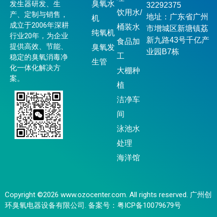
发生器研发、生
臭氧水
32292375
饮用水/
产、定制与销售，
地址：广东省广州
机
成立于2006年深耕
桶装水
市增城区新塘镇荔
纯氧机
行业20年，为企业
新九路43号千亿产
食品加
提供高效、节能、
臭氧发
业园B7栋
工
稳定的臭氧消毒净
生管
化一体化解决方
大棚种
案。
植
洁净车
间
泳池水
处理
海洋馆
Copyright ©2026 www.ozocenter.com. All rights reserved. 广州创
环臭氧电器设备有限公司. 备案号：
粤ICP备10079679号