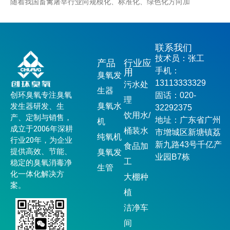
随着我国畜禽屠宰行业向规模化、标准化、绿色化方向加
联系我们
技术员：张工
产品
行业应
手机：
用
臭氧发
13113333329
污水处
生器
创环臭氧专注臭氧
固话：020-
理
发生器研发、生
臭氧水
32292375
饮用水/
产、定制与销售，
地址：广东省广州
机
成立于2006年深耕
桶装水
市增城区新塘镇荔
纯氧机
行业20年，为企业
新九路43号千亿产
食品加
提供高效、节能、
臭氧发
业园B7栋
工
稳定的臭氧消毒净
生管
化一体化解决方
大棚种
案。
植
洁净车
间