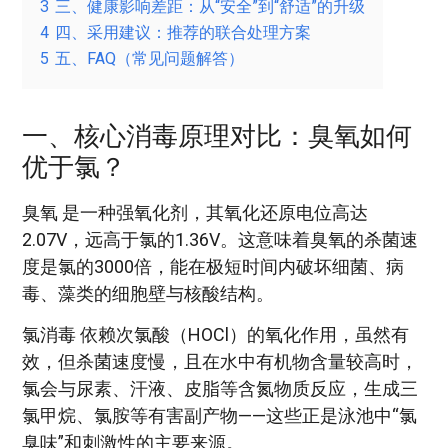
3
三、健康影响差距：从“安全”到“舒适”的升级
4
四、采用建议：推荐的联合处理方案
5
五、FAQ（常见问题解答）
一、核心消毒原理对比：臭氧如何
优于氯？
臭氧 是一种强氧化剂，其氧化还原电位高达
2.07V，远高于氯的1.36V。这意味着臭氧的杀菌速
度是氯的3000倍，能在极短时间内破坏细菌、病
毒、藻类的细胞壁与核酸结构。
氯消毒 依赖次氯酸（HOCl）的氧化作用，虽然有
效，但杀菌速度慢，且在水中有机物含量较高时，
氯会与尿素、汗液、皮脂等含氮物质反应，生成三
氯甲烷、氯胺等有害副产物——这些正是泳池中“氯
臭味”和刺激性的主要来源。