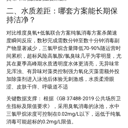
二、水质差距：哪套方案能长期保
持洁净？
对比维度臭氧+低氯联合方案纯氯消毒方案杀菌速
度瞬间反应，数秒完成需数分钟至数十分钟消毒副
产物显著减少，三氯甲烷含量降低70-90%随运营时
间累积，超标风险高氯胺/氯臭味几乎为零明显，尤
其在夏季高峰期水质透明度水体更清亮，无异味常
见浑浊、有异味对藻类控制强力氧化灭藻需额外投
加除藻剂进入泳池后体验无刺激感，水质柔滑眼
涩、皮肤干痒、呼吸道不适
关键数据支撑： 根据《GB 37488-2019 公共场所卫
生指标及限值要求》，采用臭氧消毒的泳池，水中
三氯甲烷浓度可控制在0.02mg/L以下，远低于纯氯
消毒可能超标的0.2mg/L限值。