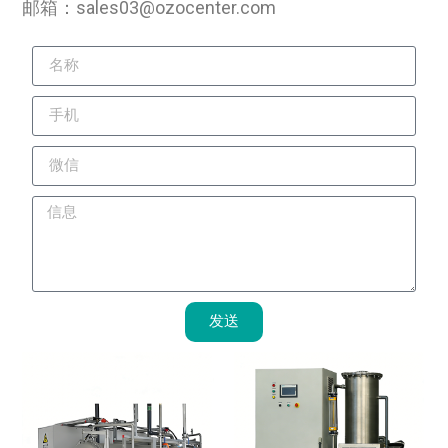
邮箱：sales03@ozocenter.com
发送